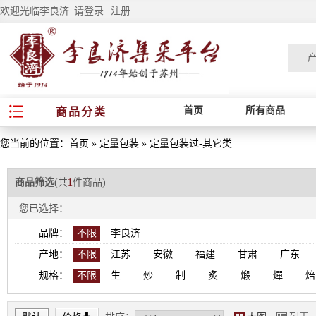
欢迎光临李良济
请登录
注册
首页
所有商品
商品分类
您当前的位置：
首页
»
定量包装
»
定量包装过-其它类
商品筛选
(共
1
件商品)
您已选择：
品牌：
不限
李良济
产地：
不限
江苏
安徽
福建
甘肃
广东
规格：
不限
生
炒
制
炙
煅
燀
焙
*