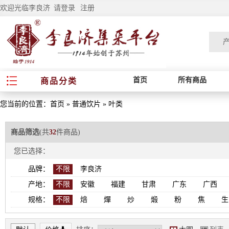
欢迎光临李良济
请登录
注册
首页
所有商品
商品分类
您当前的位置：
首页
»
普通饮片
»
叶类
商品筛选
(共
32
件商品)
您已选择：
品牌：
不限
李良济
产地：
不限
安徽
福建
甘肃
广东
广西
规格：
不限
焙
燀
炒
煅
粉
焦
生
*