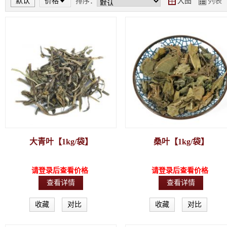
默认
价格
排序：
大图
列表
Y
Z
大青叶【1kg/袋】
桑叶【1kg/袋】
请登录后查看价格
请登录后查看价格
查看详情
查看详情
收藏
对比
收藏
对比