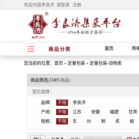
欢迎光临李良济
请登录
注册
首页
所
商品分类
您当前的位置：
首页
»
定量包装
»
定量包装-动物类
商品筛选
(共
8
件商品)
您已选择：
品牌：
不限
李良济
产地：
不限
江苏
安徽
福建
甘肃
规格：
不限
生
炒
制
炙
煅
*