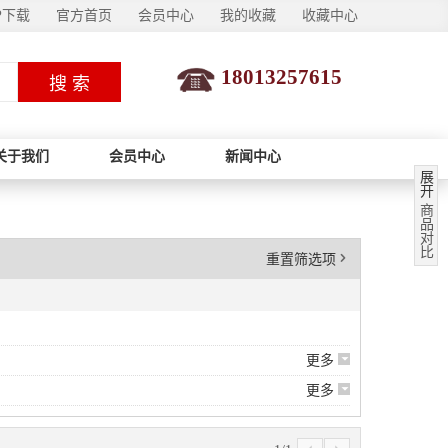
P下载
官方首页
会员中心
我的收藏
收藏中心
18013257615
搜 索
关于我们
会员中心
新闻中心
展
开
商
品
对
比
'
重置筛选项
6
更多
6
更多