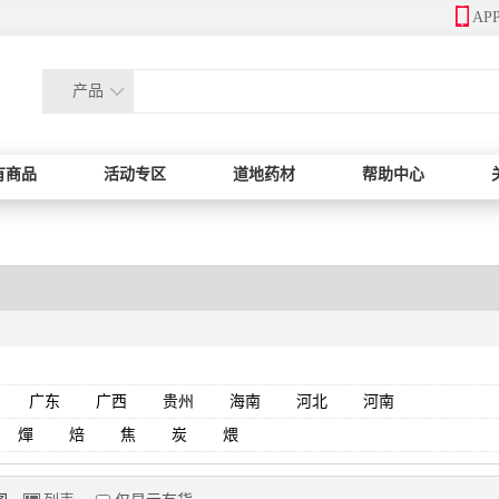
AP
产品
有商品
活动专区
道地药材
帮助中心
广东
广西
贵州
海南
河北
河南
燀
焙
焦
炭
煨