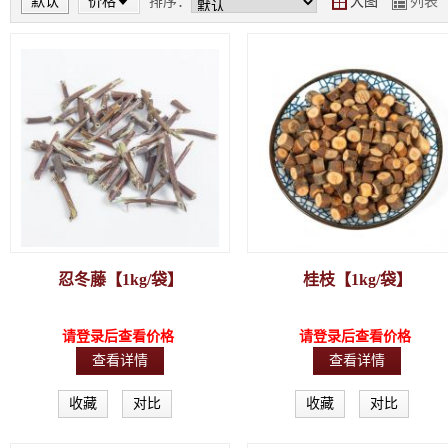
默认
价格
排序：
大图
列表
Y
Z
忍冬藤【1kg/袋】
桂枝【1kg/袋】
请登录后查看价格
请登录后查看价格
查看详情
查看详情
收藏
对比
收藏
对比