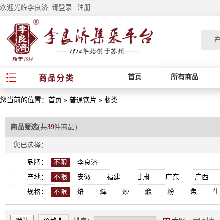
欢迎光临李良济
请登录
注册
首页
所有商品
商品分类
您当前的位置：
首页
»
普通饮片
»
藤类
商品筛选
(共
39
件商品)
您已选择：
品牌：
不限
李良济
产地：
不限
安徽
福建
甘肃
广东
广西
规格：
不限
焙
燀
炒
煅
粉
焦
生
*