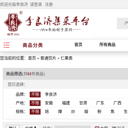
欢迎光临李良济
请登录
注册
首页
所有商品
商品分类
您当前的位置：
首页
»
普通饮片
»
仁果类
商品筛选
(共
61
件商品)
您已选择：
品牌：
不限
李良济
产地：
不限
安徽
福建
甘肃
广东
广西
规格：
不限
焙
燀
炒
煅
粉
焦
生
*