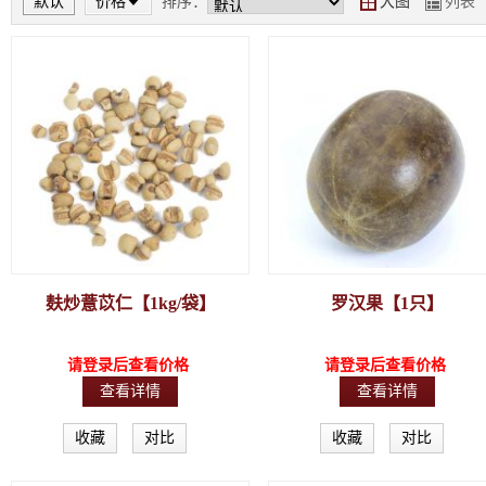
默认
价格
排序：
大图
列表
Y
Z
麸炒薏苡仁【1kg/袋】
罗汉果【1只】
请登录后查看价格
请登录后查看价格
查看详情
查看详情
收藏
对比
收藏
对比