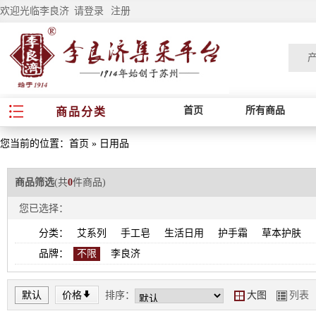
欢迎光临李良济
请登录
注册
首页
所有商品
商品分类
您当前的位置：
首页
»
日用品
商品筛选
(共
0
件商品)
您已选择：
分类：
艾系列
手工皂
生活日用
护手霜
草本护肤
品牌：
不限
李良济
*
默认
价格
排序：
大图
列表
Y
Z